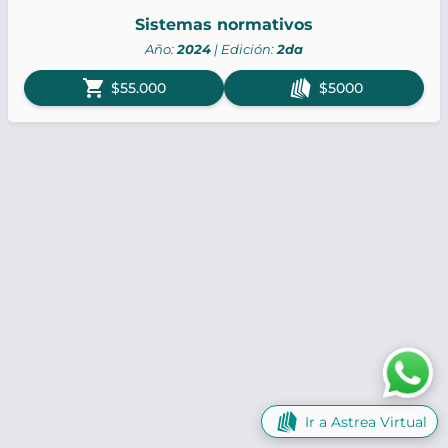
Sistemas normativos
Año:
2024
| Edición:
2da
shopping_cart
$55.000
$5000
Ir a Astrea Virtual