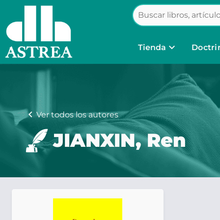
keyboard_arrow_down
Tienda
Doctri
chevron_left
Ver todos los autores
JIANXIN, Ren