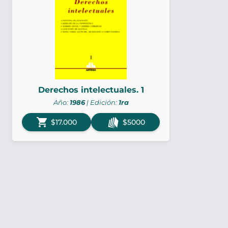
Derechos intelectuales. 1
Año:
1986
| Edición:
1ra
shopping_cart
$17.000
$5000