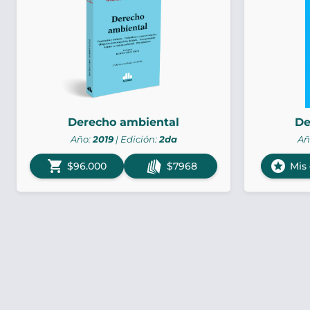
Derecho ambiental
De
Año:
2019
| Edición:
2da
Añ
shopping_cart
stars
$96.000
$7968
Mis