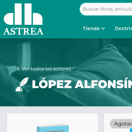
keyboard_arrow_down
Tienda
Doctri
chevron_left
Ver todos los autores
LÓPEZ ALFONSÍN
Agota