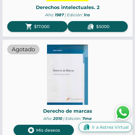
Derechos intelectuales. 2
Año:
1987
| Edición:
1ra
shopping_cart
$17.000
$5000
Agotado
Derecho de marcas
Año:
2010
| Edición:
7ma
Ir a Astrea Virtual
stars
Sin versión digital
Mis deseos