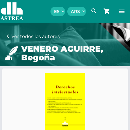
search
shopping_cart
menu
chevron_left
Ver todos los autores
VENERO AGUIRRE,
Begoña