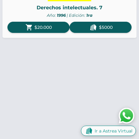
Derechos intelectuales. 7
Año:
1996
| Edición:
1ra
shopping_cart
$20.000
$5000
Ir a Astrea Virtual