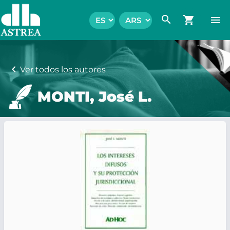
search
shopping_cart
menu
chevron_left
Ver todos los autores
MONTI, José L.