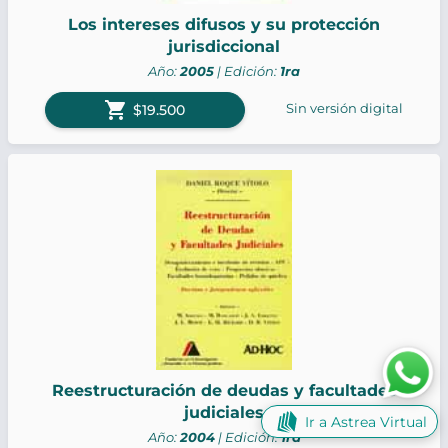
Los intereses difusos y su protección
jurisdiccional
Año:
2005
| Edición:
1ra
shopping_cart
Sin versión digital
$19.500
Reestructuración de deudas y facultades
judiciales
Ir a Astrea Virtual
Año:
2004
| Edición:
1ra