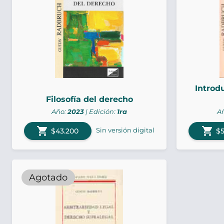
Introdu
Filosofía del derecho
Año:
2023
| Edición:
1ra
A
shopping_cart
shopping_cart
Sin versión digital
$43.200
$5
Agotado