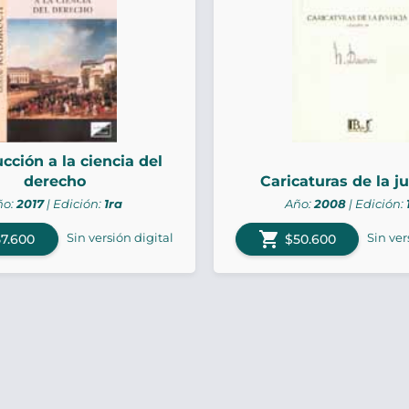
cción a la ciencia del
derecho
Caricaturas de la ju
ño:
2017
| Edición:
1ra
Año:
2008
| Edición:
shopping_cart
Sin versión digital
Sin ver
7.600
$50.600