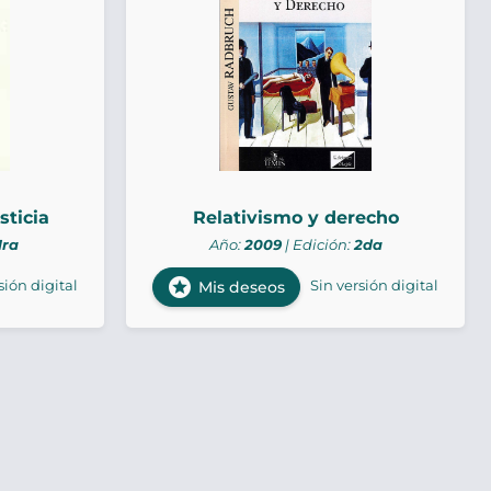
sticia
Relativismo y derecho
1ra
Año:
2009
| Edición:
2da
stars
sión digital
Sin versión digital
Mis deseos