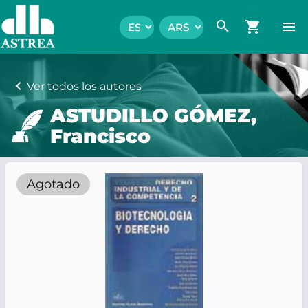
search
shopping_cart
menu
chevron_left
Ver todos los autores
ASTUDILLO GÓMEZ,
Francisco
Agotado