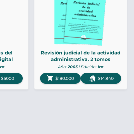
s del
Revisión judicial de la actividad
igital
administrativa. 2 tomos
1ra
Año:
2005
| Edición:
1ra
shopping_cart
$5000
$180.000
$14.940