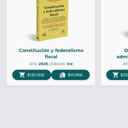
Constitución y federalismo
D
fiscal
admi
Año:
2025
| Edición:
1ra
Añ
shopping_cart
shopping_cart
$132.000
$10.956
$33