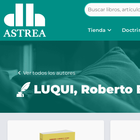
keyboard_arrow_down
Tienda
Doctri
chevron_left
Ver todos los autores
LUQUI, Roberto 