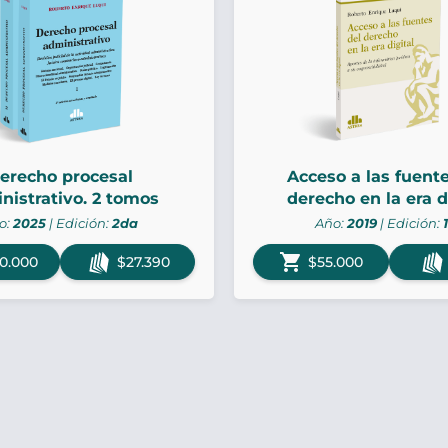
erecho procesal
Acceso a las fuente
nistrativo. 2 tomos
derecho en la era d
o:
2025
| Edición:
2da
Año:
2019
| Edición:
shopping_cart
0.000
$27.390
$55.000