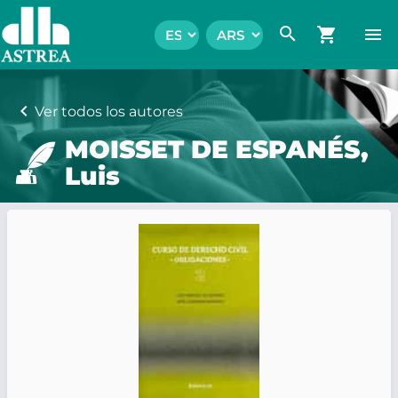
search
shopping_cart
menu
chevron_left
Ver todos los autores
MOISSET DE ESPANÉS,
Luis