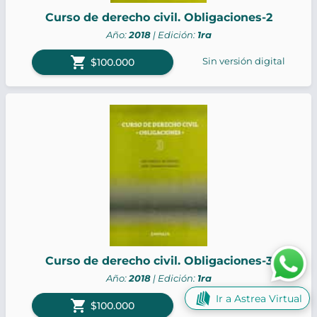
Curso de derecho civil. Obligaciones-2
Año:
2018
| Edición:
1ra
shopping_cart
Sin versión digital
$100.000
Curso de derecho civil. Obligaciones-3
Año:
2018
| Edición:
1ra
Ir a Astrea Virtual
shopping_cart
Sin versión digital
$100.000