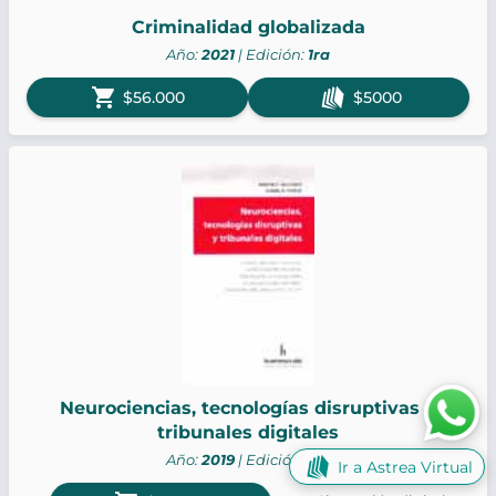
Criminalidad globalizada
Año:
2021
| Edición:
1ra
shopping_cart
$56.000
$5000
Neurociencias, tecnologías disruptivas y
tribunales digitales
Año:
2019
| Edición:
1ra
Ir a Astrea Virtual