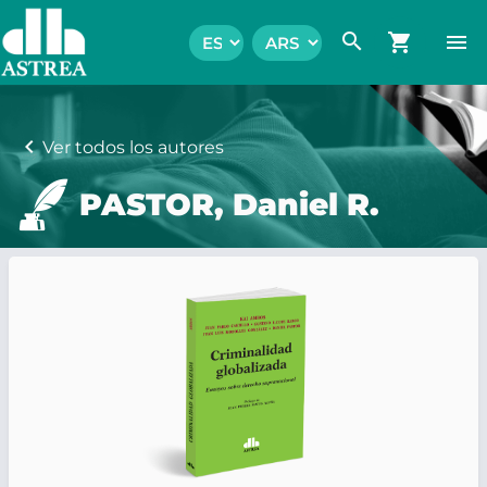
search
shopping_cart
menu
chevron_left
Ver todos los autores
PASTOR, Daniel R.