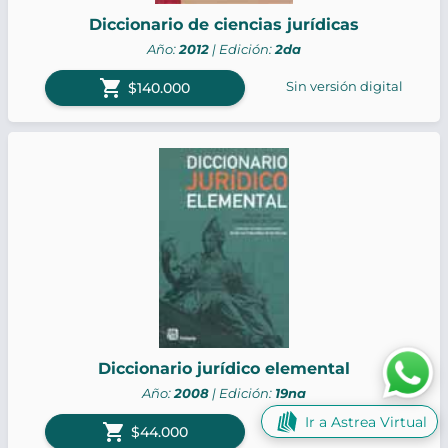
Diccionario de ciencias jurídicas
Año:
2012
| Edición:
2da
shopping_cart
Sin versión digital
$140.000
Diccionario jurídico elemental
Año:
2008
| Edición:
19na
Ir a Astrea Virtual
shopping_cart
Sin versión digital
$44.000