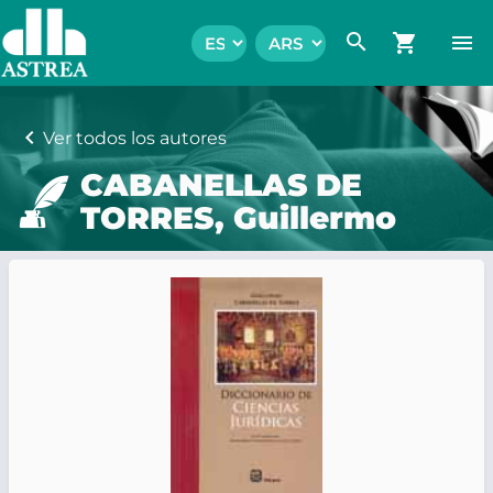
search
shopping_cart
menu
chevron_left
Ver todos los autores
CABANELLAS DE
TORRES, Guillermo