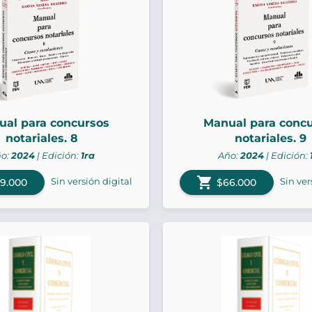
al para concursos
Manual para conc
notariales. 8
notariales. 9
o:
2024
| Edición:
1ra
Año:
2024
| Edición:
shopping_cart
Sin versión digital
Sin ver
9.000
$66.000