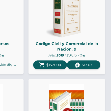
ursos
Código Civil y Comercial de la
Nación. 9
1ra
Año:
2019
| Edición:
1ra
shopping_cart
sión digital
$157.000
$13.031