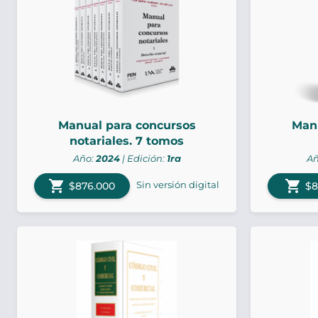
Manual para concursos
Manu
notariales. 7 tomos
Año:
2024
| Edición:
1ra
Añ
shopping_cart
shopping_cart
Sin versión digital
$876.000
$8