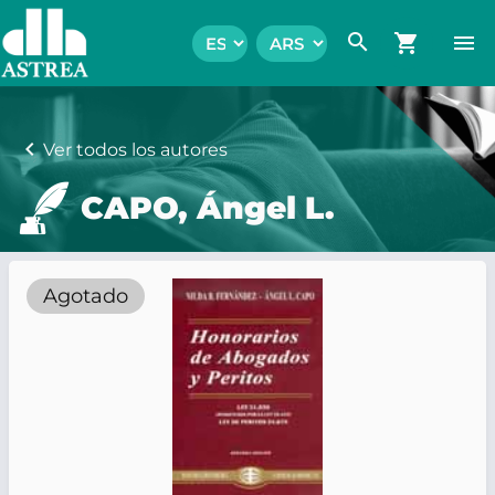
search
shopping_cart
menu
chevron_left
Ver todos los autores
CAPO, Ángel L.
Agotado