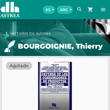
search
shopping_cart
menu
chevron_left
Ver todos los autores
BOURGOIGNIE, Thierry
Agotado