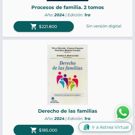
Procesos de familia. 2 tomos
Año:
2024
| Edición:
1ra
shopping_cart
Sin versión digital
$221.800
Derecho de las familias
Año:
2024
| Edición:
1ra
Ir a Astrea Virtual
shopping_cart
Sin versión digital
$185.000