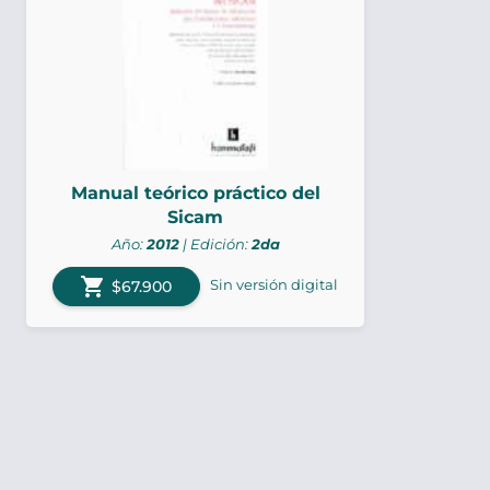
Manual teórico práctico del
Sicam
Año:
2012
| Edición:
2da
shopping_cart
Sin versión digital
$67.900