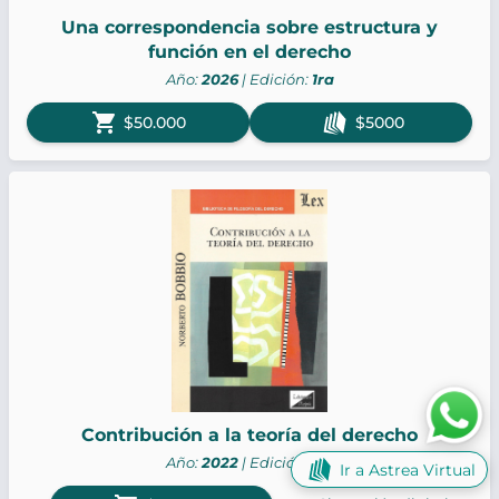
Una correspondencia sobre estructura y
función en el derecho
Año:
2026
| Edición:
1ra
shopping_cart
$50.000
$5000
Contribución a la teoría del derecho
Año:
2022
| Edición:
1ra
Ir a Astrea Virtual