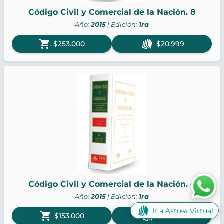
Código Civil y Comercial de la Nación. 8
Año:
2015
| Edición:
1ra
shopping_cart
$253.000
$20.999
Código Civil y Comercial de la Nación. 4
Año:
2015
| Edición:
1ra
Ir a Astrea Virtual
shopping_cart
$153.000
$12.699