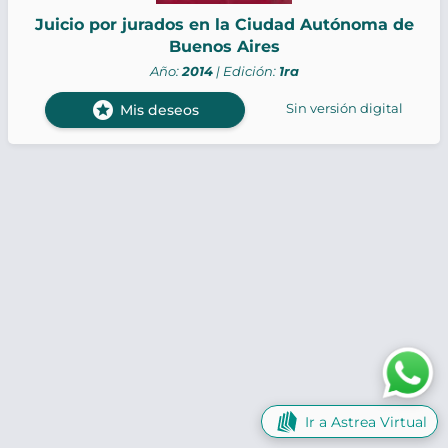
Juicio por jurados en la Ciudad Autónoma de
Buenos Aires
Año:
2014
| Edición:
1ra
stars
Sin versión digital
Mis deseos
Ir a Astrea Virtual