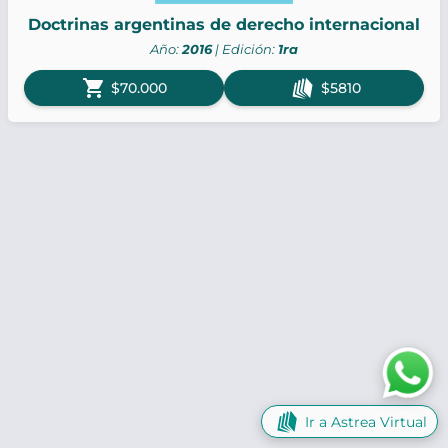
Doctrinas argentinas de derecho internacional
Año:
2016
| Edición:
1ra
shopping_cart
$70.000
$5810
Ir a Astrea Virtual