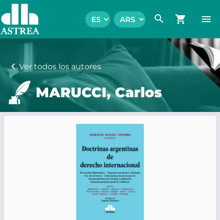
search
shopping_cart
menu
chevron_left
Ver todos los autores
MARUCCI, Carlos