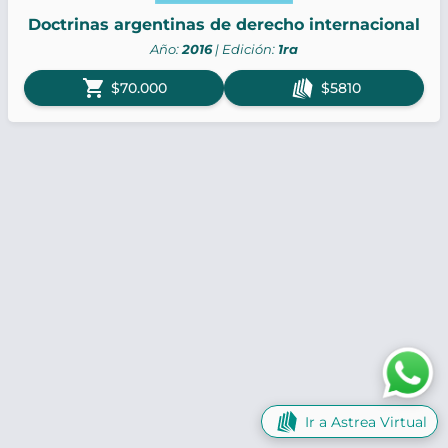
Doctrinas argentinas de derecho internacional
Año:
2016
| Edición:
1ra
shopping_cart
$70.000
$5810
Ir a Astrea Virtual