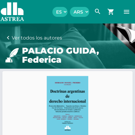
search
shopping_cart
menu
chevron_left
Ver todos los autores
PALACIO GUIDA,
Federica