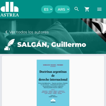
search
shopping_cart
menu
chevron_left
Ver todos los autores
SALGÁN, Guillermo