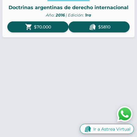
Doctrinas argentinas de derecho internacional
Año:
2016
| Edición:
1ra
shopping_cart
$70.000
$5810
Ir a Astrea Virtual