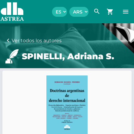
search
shopping_cart
menu
chevron_left
Ver todos los autores
SPINELLI, Adriana S.