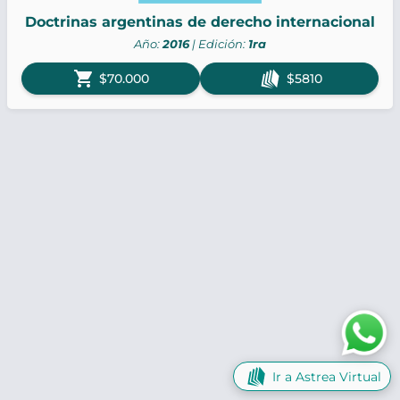
Doctrinas argentinas de derecho internacional
Año:
2016
| Edición:
1ra
shopping_cart
$70.000
$5810
Ir a Astrea Virtual