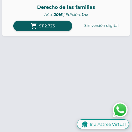
Derecho de las familias
Año:
2016
| Edición:
1ra
shopping_cart
Sin versión digital
$112.723
Ir a Astrea Virtual