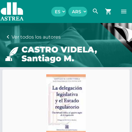
search
shopping_cart
menu
chevron_left
Ver todos los autores
CASTRO VIDELA,
Santiago M.