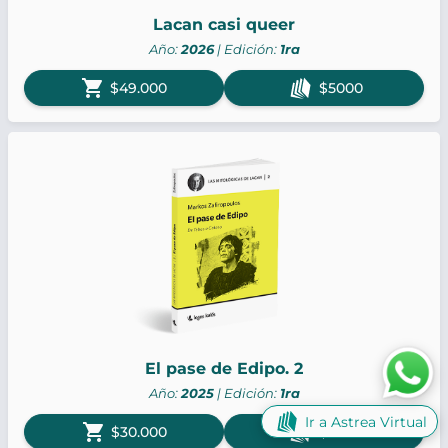
Lacan casi queer
Año:
2026
| Edición:
1ra
shopping_cart
$49.000
$5000
El pase de Edipo. 2
Año:
2025
| Edición:
1ra
Ir a Astrea Virtual
shopping_cart
$30.000
$5000