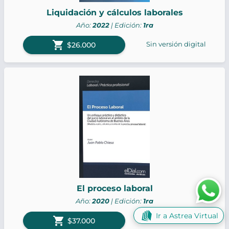
Liquidación y cálculos laborales
Año:
2022
| Edición:
1ra
shopping_cart
Sin versión digital
$26.000
El proceso laboral
Año:
2020
| Edición:
1ra
Ir a Astrea Virtual
shopping_cart
Sin versión digital
$37.000