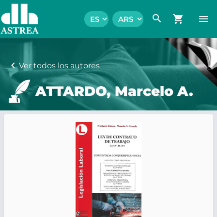
search
shopping_cart
menu
chevron_left
Ver todos los autores
ATTARDO, Marcelo A.