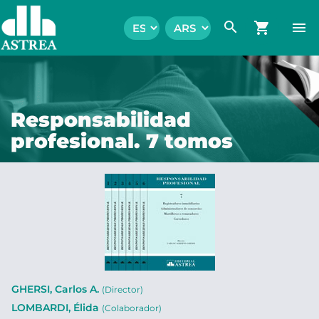
search
shopping_cart
menu
Responsabilidad
profesional. 7 tomos
GHERSI, Carlos A.
(Director)
LOMBARDI, Élida
(Colaborador)