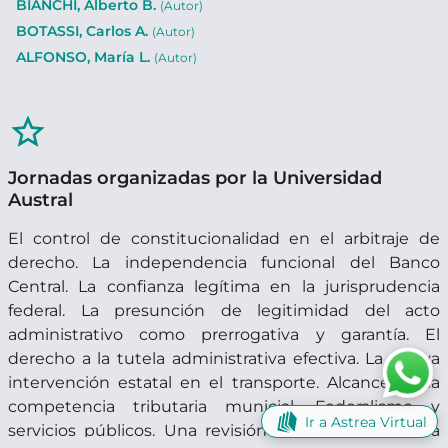
BIANCHI, Alberto B.
(Autor)
BOTASSI, Carlos A.
(Autor)
ALFONSO, María L.
(Autor)
star_border
Jornadas organizadas por la Universidad
Austral
El control de constitucionalidad en el arbitraje de
derecho. La independencia funcional del Banco
Central. La confianza legítima en la jurisprudencia
federal. La presunción de legitimidad del acto
administrativo como prerrogativa y garantía. El
derecho a la tutela administrativa efectiva. La nueva
intervención estatal en el transporte. Alcance de la
competencia tributaria municial. Federalismo y
Ir a Astrea Virtual
servicios públicos. Una revisión de los límites de la