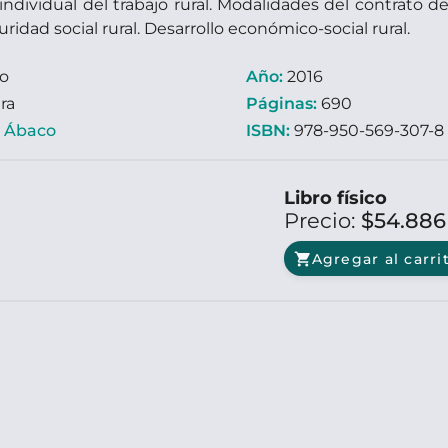
ndividual del trabajo rural. Modalidades del contrato de 
uridad social rural. Desarrollo económico-social rural.
ro
Año:
2016
ra
Páginas:
690
:
Ábaco
ISBN:
978-950-569-307-8
Libro físico
Precio:
$54.88
shopping_cart
Agregar al carri