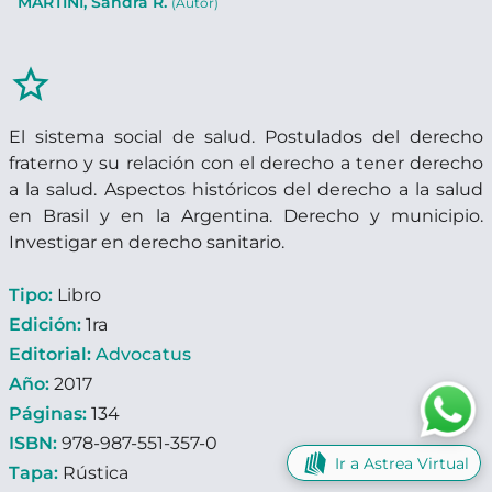
MARTINI, Sandra R.
(Autor)
star_border
El sistema social de salud. Postulados del derecho
fraterno y su relación con el derecho a tener derecho
a la salud. Aspectos históricos del derecho a la salud
en Brasil y en la Argentina. Derecho y municipio.
Investigar en derecho sanitario.
Tipo:
Libro
Edición:
1ra
Editorial:
Advocatus
Año:
2017
Páginas:
134
ISBN:
978-987-551-357-0
Ir a Astrea Virtual
Tapa:
Rústica