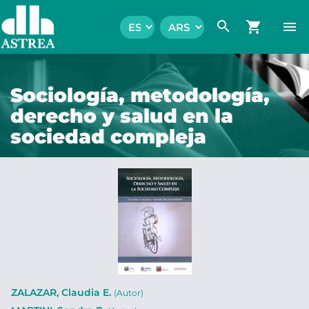
search
shopping_cart
menu
Sociología, metodología,
derecho y salud en la
sociedad compleja
ZALAZAR, Claudia E.
(Autor)