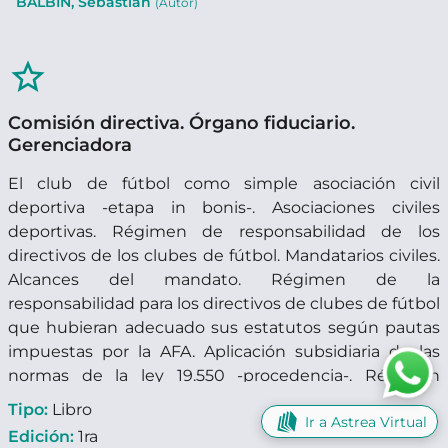
BALBÍN, Sebastián
(Autor)
star_border
Comisión directiva. Órgano fiduciario.
Gerenciadora
El club de fútbol como simple asociación civil
deportiva -etapa in bonis-. Asociaciones civiles
deportivas. Régimen de responsabilidad de los
directivos de los clubes de fútbol. Mandatarios civiles.
Alcances del mandato. Régimen de la
responsabilidad para los directivos de clubes de fútbol
que hubieran adecuado sus estatutos según pautas
impuestas por la AFA. Aplicación subsidiaria de las
normas de la ley 19.550 -procedencia-. Régimen
especial de administración de las entidades
Tipo:
Libro
Ir a Astrea Virtual
deportivas con dificultades económicas. Fideicomiso
Edición:
1ra
de administración con control judicial. Ley 25.284.