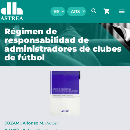
search
shopping_cart
menu
Régimen de
responsabilidad de
administradores de clubes
de fútbol
JOZAMI, Alfonso M.
(Autor)