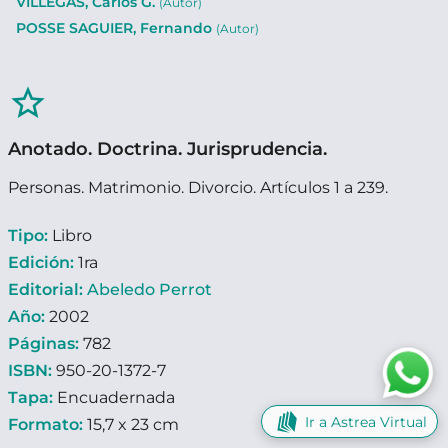
VILLEGAS, Carlos G.
(Autor)
POSSE SAGUIER, Fernando
(Autor)
star_border
Anotado. Doctrina. Jurisprudencia.
Personas. Matrimonio. Divorcio. Artículos 1 a 239.
Tipo:
Libro
Edición:
1ra
Editorial:
Abeledo Perrot
Año:
2002
Páginas:
782
ISBN:
950-20-1372-7
Tapa:
Encuadernada
Ir a Astrea Virtual
Formato:
15,7 x 23 cm