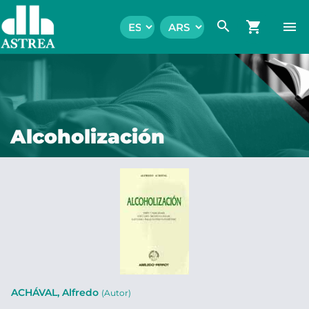
search
shopping_cart
menu
Alcoholización
ACHÁVAL, Alfredo
(Autor)