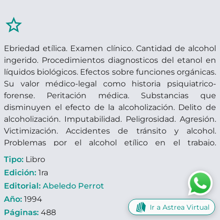
star_border
Ebriedad etílica. Examen clínico. Cantidad de alcohol
ingerido. Procedimientos diagnosticos del etanol en
líquidos biológicos. Efectos sobre funciones orgánicas.
Su valor médico-legal como historia psiquiatrico-
forense. Peritación médica. Substancias que
disminuyen el efecto de la alcoholización. Delito de
alcoholización. Imputabilidad. Peligrosidad. Agresión.
Victimización. Accidentes de tránsito y alcohol.
Problemas por el alcohol etílico en el trabajo.
Alcoholización y accidentes de trabajo.
Tipo:
Libro
Edición:
1ra
Editorial:
Abeledo Perrot
Año:
1994
Ir a Astrea Virtual
Páginas:
488