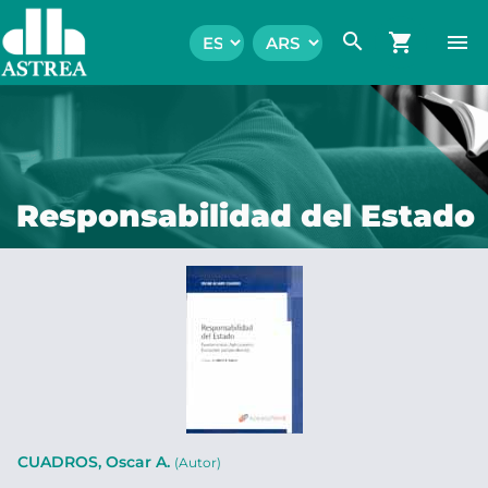
search
shopping_cart
menu
Responsabilidad del Estado
CUADROS, Oscar A.
(Autor)