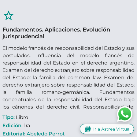
star_border
Fundamentos. Aplicaciones. Evolución
jurisprudencial
El modelo francés de responsabilidad del Estado y sus
postulados. Influencia del modelo francés de
responsabilidad del Estado en el derecho argentino.
Examen del derecho extranjero sobre responsabilidad
del Estado: la familia del common law. Examen del
derecho extranjero sobre responsabilidad del Estado:
la familia romano-germánica. Fundamentos
conceptuales de la responsabilidad del Estado bajo
los cánones del derecho civil. Responsabilidad del
Estado y personalidad jurídica. Presupuestos de la
Tipo:
Libro
responsabilidad del Estado bajo los estándares del
Edición:
1ra
derecho civil. Formas del daño, indemnización y
Ir a Astrea Virtual
Editorial:
Abeledo Perrot
acción en la responsabilidad del Estado de acuerdo al