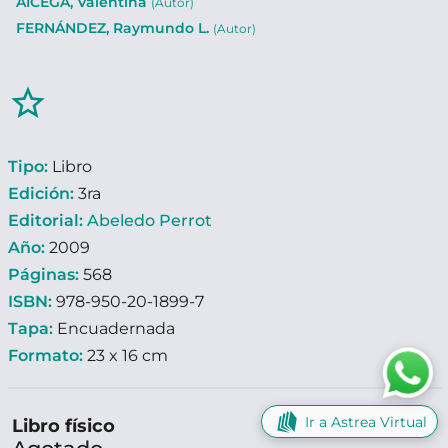
AICEGA, Valentina
(Autor)
FERNÁNDEZ, Raymundo L.
(Autor)
star_border
Tipo:
Libro
Edición:
3ra
Editorial:
Abeledo Perrot
Año:
2009
Páginas:
568
ISBN:
978-950-20-1899-7
Tapa:
Encuadernada
Formato:
23 x 16 cm
Ir a Astrea Virtual
Libro físico