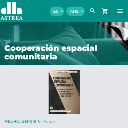
search
shopping_cart
menu
Cooperación espacial
comunitaria
NEGRO, Sandra C.
(Autor)