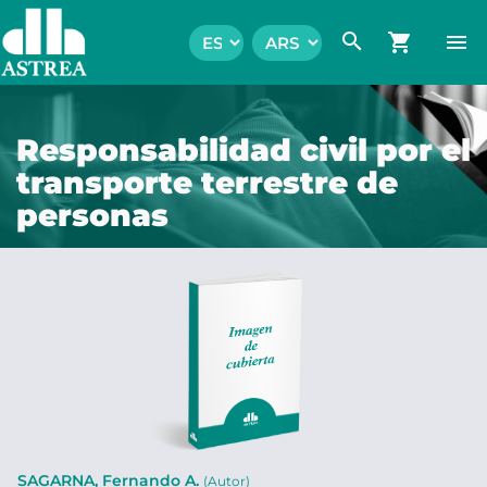
search
shopping_cart
menu
Responsabilidad civil por el
transporte terrestre de
personas
SAGARNA, Fernando A.
(Autor)