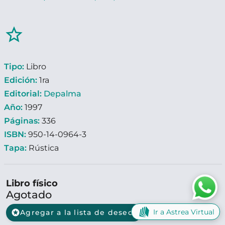
star_border
Tipo:
Libro
Edición:
1ra
Editorial:
Depalma
Año:
1997
Páginas:
336
ISBN:
950-14-0964-3
Tapa:
Rústica
Libro físico
Agotado
Ir a Astrea Virtual
stars
Agregar a la lista de deseos