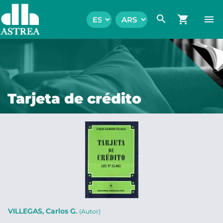
search
shopping_cart
menu
Tarjeta de crédito
VILLEGAS, Carlos G.
(Autor)