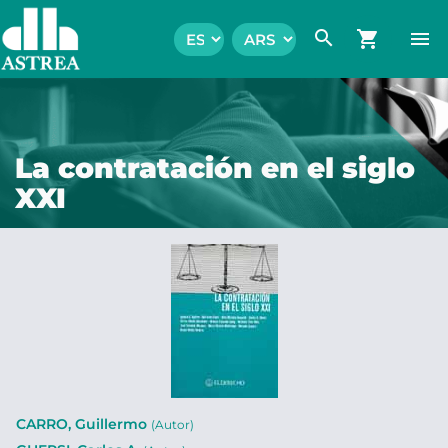
search
shopping_cart
menu
La contratación en el siglo
XXI
CARRO, Guillermo
(Autor)