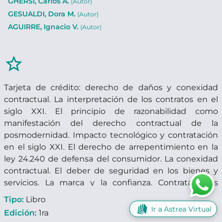
GHERSI, Carlos A.
(Autor)
GESUALDI, Dora M.
(Autor)
AGUIRRE, Ignacio V.
(Autor)
star_border
Tarjeta de crédito: derecho de daños y conexidad
contractual. La interpretación de los contratos en el
siglo XXI. El principio de razonabilidad como
manifestación del derecho contractual de la
posmodernidad. Impacto tecnológico y contratación
en el siglo XXI. El derecho de arrepentimiento en la
ley 24.240 de defensa del consumidor. La conexidad
contractual. El deber de seguridad en los bienes y
servicios. La marca y la confianza. Contrataciones
habituales y agentes intervinientes en el comercio de
Tipo:
Libro
granos. La contratación laboral en el siglo XXI.
Ir a Astrea Virtual
Edición:
1ra