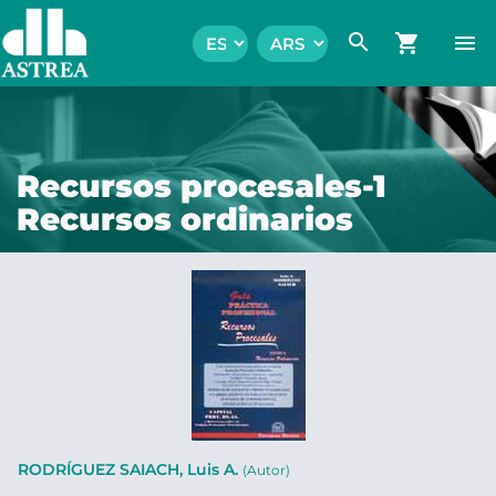
search
shopping_cart
menu
Recursos procesales-1
Recursos ordinarios
RODRÍGUEZ SAIACH, Luis A.
(Autor)