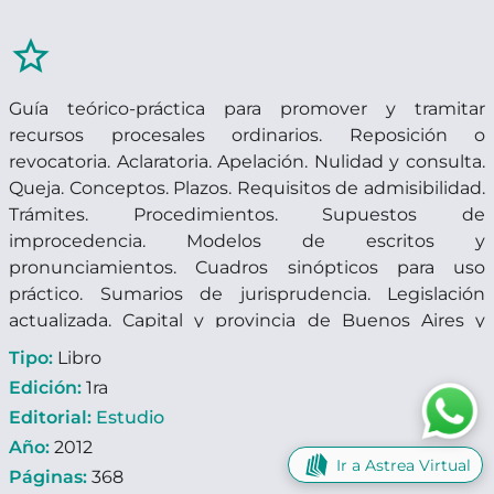
star_border
Guía teórico-práctica para promover y tramitar
recursos procesales ordinarios. Reposición o
revocatoria. Aclaratoria. Apelación. Nulidad y consulta.
Queja. Conceptos. Plazos. Requisitos de admisibilidad.
Trámites. Procedimientos. Supuestos de
improcedencia. Modelos de escritos y
pronunciamientos. Cuadros sinópticos para uso
práctico. Sumarios de jurisprudencia. Legislación
actualizada. Capital y provincia de Buenos Aires y
referencias sobre los códigos procesales provinciales.
Tipo:
Libro
Edición:
1ra
Editorial:
Estudio
Año:
2012
Ir a Astrea Virtual
Páginas:
368