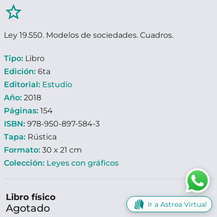
star_border
Ley 19.550. Modelos de sociedades. Cuadros.
Tipo:
Libro
Edición:
6ta
Editorial:
Estudio
Año:
2018
Páginas:
154
ISBN:
978-950-897-584-3
Tapa:
Rústica
Formato:
30 x 21 cm
Colección:
Leyes con gráficos
Libro físico
Ir a Astrea Virtual
Agotado