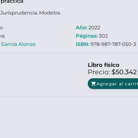
 práctica
 Jurisprudencia. Modelos.
ro
Año:
2022
ra
Páginas:
302
:
García Alonso
ISBN:
978-987-787-050-3
Libro físico
Precio:
$50.34
shopping_cart
Agregar al carri