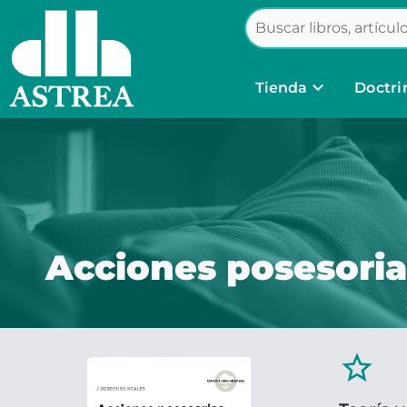
keyboard_arrow_down
Tienda
Doctri
Acciones posesoria
star_border