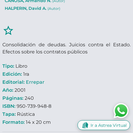
CANOSA, Armando N.
(Autor)
HALPERIN, David A.
(Autor)
star_border
Consolidación de deudas. Juicios contra el Estado.
Efectos sobre los contratos públicos
Tipo:
Libro
Edición:
1ra
Editorial:
Errepar
Año:
2001
Páginas:
240
ISBN:
950-739-948-8
Tapa:
Rústica
Formato:
14 x 20 cm
Ir a Astrea Virtual