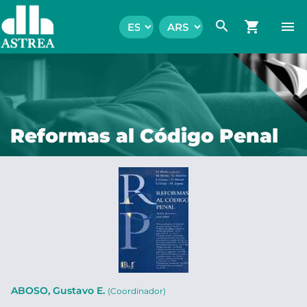
search
shopping_cart
menu
Reformas al Código Penal
ABOSO, Gustavo E.
(Coordinador)