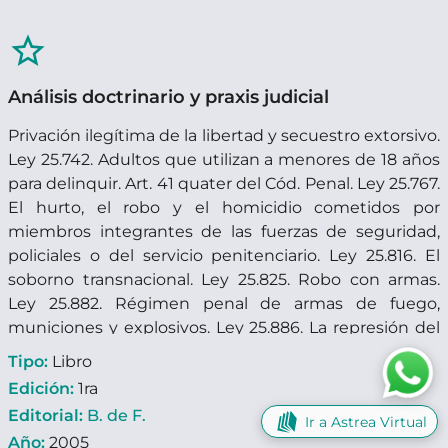
star_border
Análisis doctrinario y praxis judicial
Privación ilegítima de la libertad y secuestro extorsivo.
Ley 25.742. Adultos que utilizan a menores de 18 años
para delinquir. Art. 41 quater del Cód. Penal. Ley 25.767.
El hurto, el robo y el homicidio cometidos por
miembros integrantes de las fuerzas de seguridad,
policiales o del servicio penitenciario. Ley 25.816. El
soborno transnacional. Ley 25.825. Robo con armas.
Ley 25.882. Régimen penal de armas de fuego,
municiones y explosivos. Ley 25.886. La represión del
abigeato y de otras actividades conexas. Ley 25.890. El
Tipo:
Libro
nuevo régimen de la libertad condicional. Ley 25.892.
Edición:
1ra
Punición del concurso real. Ley 25.928. Prescripción de
Editorial:
B. de F.
Ir a Astrea Virtual
la acción penal. Ley 25.990.
Año:
2005