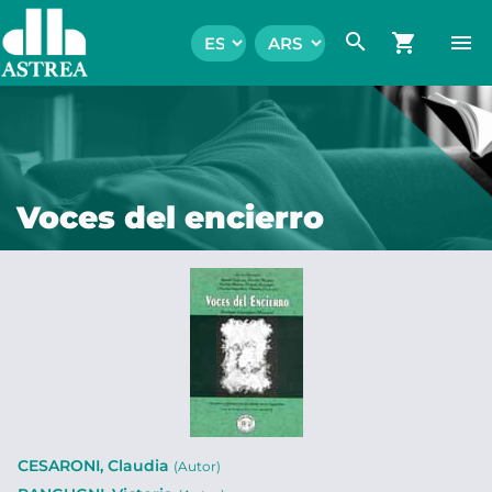
search
shopping_cart
menu
Voces del encierro
CESARONI, Claudia
(Autor)