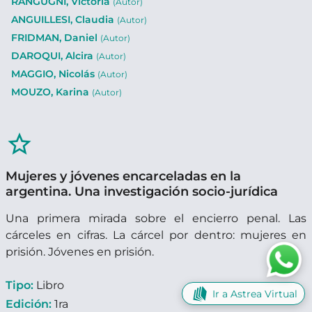
RANGUGNI, Victoria
(Autor)
ANGUILLESI, Claudia
(Autor)
FRIDMAN, Daniel
(Autor)
DAROQUI, Alcira
(Autor)
MAGGIO, Nicolás
(Autor)
MOUZO, Karina
(Autor)
star_border
Mujeres y jóvenes encarceladas en la
argentina. Una investigación socio-jurídica
Una primera mirada sobre el encierro penal. Las
cárceles en cifras. La cárcel por dentro: mujeres en
prisión. Jóvenes en prisión.
Tipo:
Libro
Ir a Astrea Virtual
Edición:
1ra