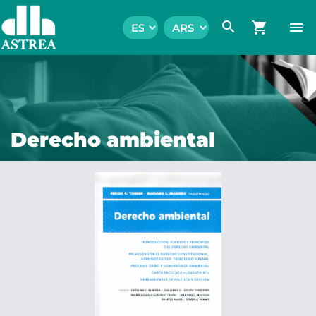
search
shopping_cart
menu
Derecho ambiental