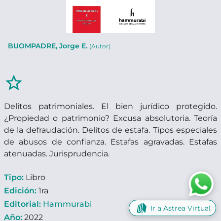
BUOMPADRE, Jorge E.
(Autor)
star_border
Delitos patrimoniales. El bien jurídico protegido.
¿Propiedad o patrimonio? Excusa absolutoria. Teoría
de la defraudación. Delitos de estafa. Tipos especiales
de abusos de confianza. Estafas agravadas. Estafas
atenuadas. Jurisprudencia.
Tipo:
Libro
Edición:
1ra
Editorial:
Hammurabi
Ir a Astrea Virtual
Año:
2022